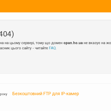
404)
на на цьому сервері, тому що домен
opan.ho.ua
не вказує на жо
ласник цього сайту - читайте
FAQ
.
Безкоштовний FTP для IP-камер
05 року