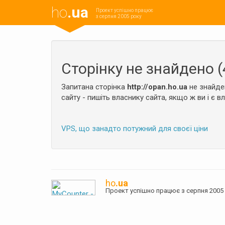
ho
.ua
Проект успішно працює
з серпня 2005 року
Сторінку не знайдено (
Запитана сторінка
http://opan.ho.ua
не знайде
сайту - пишіть власнику сайта, якщо ж ви і є в
VPS, що занадто потужний для своєї ціни
ho
.ua
Проект успішно працює з серпня 20